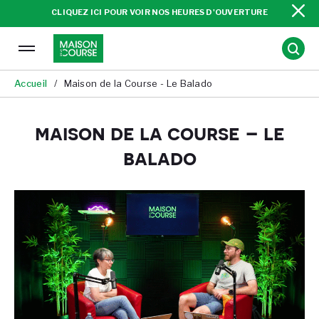
Fe
CLIQUEZ ICI POUR VOIR NOS HEURES D'OUVERTURE
la
ba
ir
Ouvrir
Rec
d'
la
gation
navigation
du
Accueil
Maison de la Course - Le Balado
site
maison de la course – le
balado